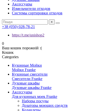
Аксессуары
Измельчители отходов
Системы сортировки отходов
×
+38 (050) 028-78-21
https://t.me/unishop2
0
Ваш кошик порожній :(
Кошик
Categories
Кухонные Мойки
Мойки Franke
Кухонные cмесители
Смесители Franke
Духовые шкафы
Духовые шкафы Franke
Аксессуары
Для кухонных моек Franke
Наборы посуды
Дозаторы моющих средств
Коландеры