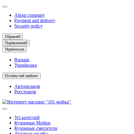
About company
Payment and delivery
Security policy
Обране
0
Порівняння
0
Українська
Russian
Українська
Особистий кабінет
Авторизація
Реєстрація
Усі категорії
Кухонные Мойки
Кухонные cмесители
Духовые шкафы