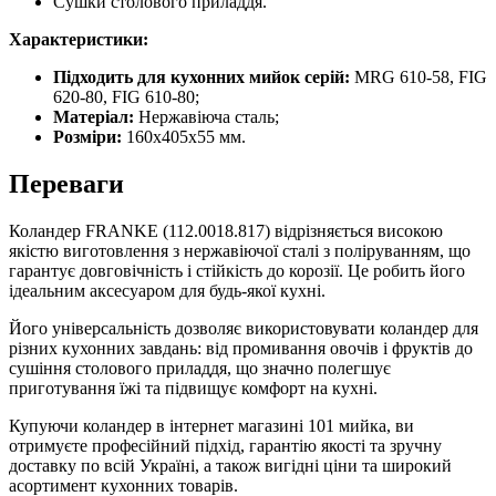
Сушки столового приладдя.
Характеристики:
Підходить для кухонних мийок серій:
MRG 610-58, FIG
620-80, FIG 610-80;
Матеріал:
Нержавіюча сталь;
Розміри:
160х405х55 мм.
Переваги
Коландер FRANKE (112.0018.817) відрізняється високою
якістю виготовлення з нержавіючої сталі з поліруванням, що
гарантує довговічність і стійкість до корозії. Це робить його
ідеальним аксесуаром для будь-якої кухні.
Його універсальність дозволяє використовувати коландер для
різних кухонних завдань: від промивання овочів і фруктів до
сушіння столового приладдя, що значно полегшує
приготування їжі та підвищує комфорт на кухні.
Купуючи коландер в інтернет магазині 101 мийка, ви
отримуєте професійний підхід, гарантію якості та зручну
доставку по всій Україні, а також вигідні ціни та широкий
асортимент кухонних товарів.