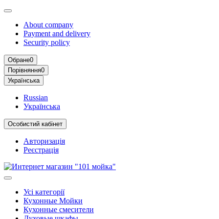
About company
Payment and delivery
Security policy
Обране
0
Порівняння
0
Українська
Russian
Українська
Особистий кабінет
Авторизація
Реєстрація
Усі категорії
Кухонные Мойки
Кухонные cмесители
Духовые шкафы